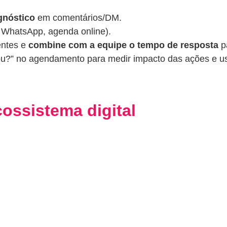
gnóstico
em comentários/DM.
, WhatsApp, agenda online).
entes e
combine com a equipe o tempo de resposta
p
u?” no agendamento para medir impacto das ações e 
cossistema digital
te e perfil no Google.
 WhatsApp
e “Agendar consulta”.
 e campanhas
, garantindo mensagem e métrica alinhad
a colocar em ação)