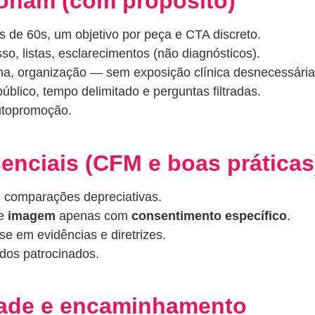
ionam (com propósito)
s de 60s, um objetivo por peça e CTA discreto.
o, listas, esclarecimentos (não diagnósticos).
ina, organização — sem exposição clínica desnecessária
úblico, tempo delimitado e perguntas filtradas.
utopromoção.
ssenciais (CFM e boas práticas
 comparações depreciativas.
se
imagem
apenas com
consentimento específico
.
se em evidências e diretrizes.
dos patrocinados.
dade e encaminhamento