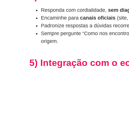
Responda com cordialidade,
sem dia
Encaminhe para
canais oficiais
(site
Padronize respostas a dúvidas recorr
Sempre pergunte “Como nos encontro
origem.
5) Integração com o e
Coerência entre
posicionamento
, si
CTAs que reduzam atrito:
botões de
A KBranding integra pauta social com
SEO
Checklist prático (par