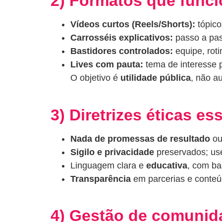
2) Formatos que func
Vídeos curtos (Reels/Shorts):
tópico
Carrosséis explicativos:
passo a pass
Bastidores controlados:
equipe, rot
Lives com pauta:
tema de interesse p
O objetivo é
utilidade pública
, não a
3) Diretrizes éticas e
Nada de promessas de resultado
ou
Sigilo e privacidade
preservados; u
Linguagem clara e
educativa
, com ba
Transparência
em parcerias e conteú
4) Gestão de comuni