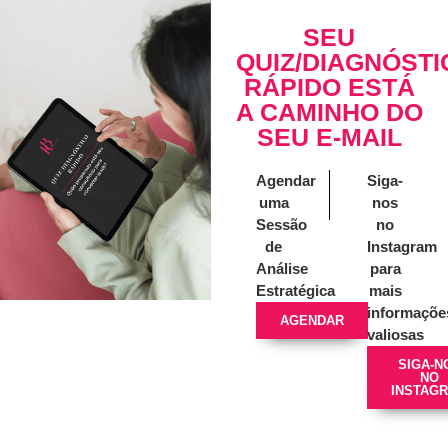
SEU
QUIZ/DIAGNÓSTI
RÁPIDO ESTÁ
A CAMINHO DO
SEU E-MAIL
Agendar
Siga-
uma
nos
Sessão
no
de
Instagram
Análise
para
Estratégica
mais
informaçõe
AGENDAR
valiosas
SIGA-N
NO
INSTAG