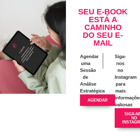
SEU E-BOOK
ESTÁ A
CAMINHO
DO SEU E-
MAIL
Agendar
Siga-
uma
nos
Sessão
no
de
Instagram
Análise
para
Estratégica
mais
informaçõe
AGENDAR
valiosas
SIGA-N
NO
INSTAG